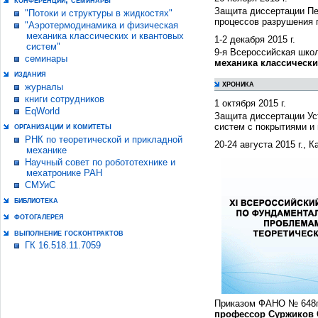
Защита диссертации Пе
"Потоки и структуры в жидкостях"
процессов разрушения п
"Аэротермодинамика и физическая
механика классических и квантовых
1-2 декабря 2015 г.
систем"
9-я Всероссийская шко
семинары
механика классически
издания
хроника
журналы
книги сотрудников
1 октября 2015 г.
EqWorld
Защита диссертации Ус
организации и комитеты
систем с покрытиями и
РНК по теоретической и прикладной
20-24 августа 2015 г., К
механике
Научный совет по робототехнике и
мехатронике РАН
СМУиС
библиотека
фотогалерея
выполнение госконтрактов
ГК 16.518.11.7059
Приказом ФАНО № 648п/
профессор Суржиков 