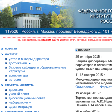
Вы находитесь на
старом сайте
ИПМех РАН, который больше не обновля
новости
новости
институт
29 октября 2015 г.
устав и выборы директора
Защита диссертации Ма
достижения
параметров и алгорит
базовые кафедры и образовательные
сдвоенными шагающими
структуры
11-13 ноября 2015 г.
аспирантура
Международная научна
история
математическое модели
структура института
Объявление
Формат
дирекция
19 ноября 2015 г.
ученый совет
Торжественное заседан
диссертационный совет
механики им. А.Ю.Ишли
лаборатории
Начало в 14 часов в ко
администрация
26 ноября 2015 г.
конференции, семинары