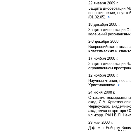
22 января 2009 г.
Защита диссертации М
сопротивление, неусто
(01.02.05).
>
18 декабря 2008 г.
Защита диссертации Фо
колебаний резонансных 
2-3 декабря 2008 г.
Всероссийская школа-
классических и квант
17 ноября 2008 г.
Защита диссертации Ча
ограниченном пространс
12 ноября 2008 г.
Научные чтения, посвя
Христиановича.
>
24 июня 2008 г.
Открытие мемориальны
акад. С.А. Христианови
Черноусько, академик-
академика-секретаря О
чл.-корр. РАН В.Я. Ней
29 мая 2008 г.
Д.ф.-м.н. Роберту Вен